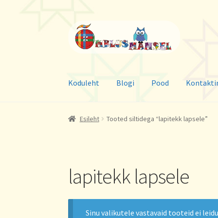
Liigu
Liigu
navigeerimisele
sisu
juurde
Koduleht
Blogi
Pood
Kontakti
Esileht
Tooted siltidega “lapitekk lapsele”
lapitekk lapsele
Sinu valikutele vastavaid tooteid ei leidu