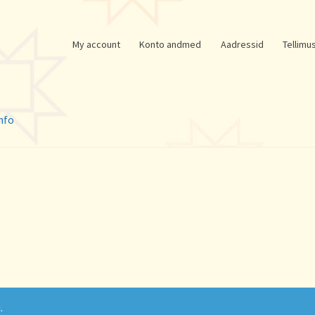
My account
Konto andmed
Aadressid
Tellimu
nfo
.