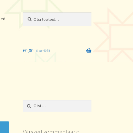
Otsi:
Otsi
sed
€
0,00
0 artiklit
Otsi:
Värsked kommentaarid