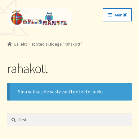
Liigu
Liigu
Menüü
navigeerimisele
sisu
juurde
Tellimused
Esileht
Tooted siltidega “rahakott”
Konto andmed
rahakott
Aadressid
Sinu valikutele vastavaid tooteid ei leidu.
Otsi: