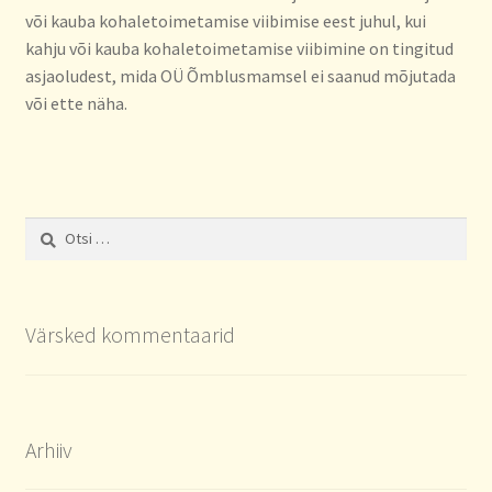
või kauba kohaletoimetamise viibimise eest juhul, kui
kahju või kauba kohaletoimetamise viibimine on tingitud
asjaoludest, mida OÜ Õmblusmamsel ei saanud mõjutada
või ette näha.
Otsi:
Värsked kommentaarid
Arhiiv