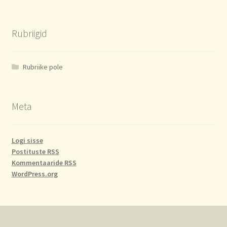
Rubriigid
Rubriike pole
Meta
Logi sisse
Postituste RSS
Kommentaaride RSS
WordPress.org