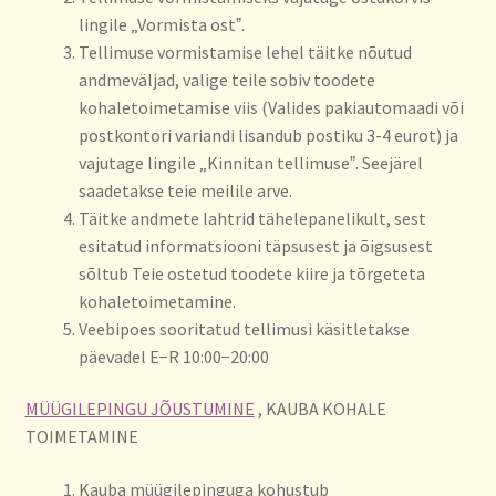
lingile „Vormista ostˮ.
Tellimuse vormistamise lehel täitke nõutud
andmeväljad, valige teile sobiv toodete
kohaletoimetamise viis (Valides pakiautomaadi või
postkontori variandi lisandub postiku 3-4 eurot) ja
vajutage lingile „Kinnitan tellimuseˮ. Seejärel
saadetakse teie meilile arve.
Täitke andmete lahtrid tähelepanelikult, sest
esitatud informatsiooni täpsusest ja õigsusest
sõltub Teie ostetud toodete kiire ja tõrgeteta
kohaletoimetamine.
Veebipoes sooritatud tellimusi käsitletakse
päevadel E−R 10:00−20:00
MÜÜGILEPINGU JÕUSTUMINE
, KAUBA KOHALE
TOIMETAMINE
Kauba müügilepinguga kohustub