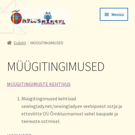
Liigu
Liigu
Menüü
navigeerimisele
sisu
juurde
Tellimused
Esileht
MÜÜGITINGIMUSED
Konto andmed
MÜÜGITINGIMUSED
Aadressid
MÜÜGITINGIMUSTE KEHTIVUS
Müügitingimused kehtivad
sewinglady.net/sewinglady.ee veebipoest ostja ja
ettevõtte OÜ Õmblusmamsel vahel kaupade ja
teenuste ostmisel.