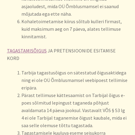
asjaoludest, mida OÜ Õmblusmamsel ei saanud
mõjutada ega ette näha.
Kohaletoimetamise kiirus sõltub kulleri firmast,
kuid maksimum aeg on 7 päeva, alates tellimuse
kinnitamist.
TAGASTAMISÕIGUS
JA PRETENSIOONIDE ESITAMISE
KORD
Tarbija tagastusõigus on sätestatud õigusaktidega
ning ei ole OÜ Õmblusmamsel veebipoest tellimise
eripära.
Pärast tellimuse kättesaamist on Tarbijal õigus e-
poes sõlmitud lepingust taganeda põhjust
avaldamata 14 päeva jooksul. Vastavalt VÕS § 53 lg
4 ei ole Tarbijal taganemise õigust kaubale, mida ei
saa selle olemuse tõttu tagastada.
Tagastamisele kuuluva eseme seisukorra