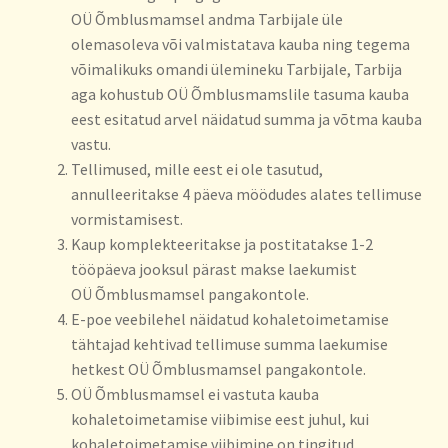
OÜ Õmblusmamsel andma Tarbijale üle
olemasoleva või valmistatava kauba ning tegema
võimalikuks omandi ülemineku Tarbijale, Tarbija
aga kohustub OÜ Õmblusmamslile tasuma kauba
eest esitatud arvel näidatud summa ja võtma kauba
vastu.
Tellimused, mille eest ei ole tasutud,
annulleeritakse 4 päeva möödudes alates tellimuse
vormistamisest.
Kaup komplekteeritakse ja postitatakse 1-2
tööpäeva jooksul pärast makse laekumist
OÜ Õmblusmamsel pangakontole.
E-poe veebilehel näidatud kohaletoimetamise
tähtajad kehtivad tellimuse summa laekumise
hetkest OÜ Õmblusmamsel pangakontole.
OÜ Õmblusmamsel ei vastuta kauba
kohaletoimetamise viibimise eest juhul, kui
kohaletoimetamise viibimine on tingitud