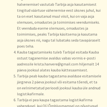
halvenemisel vastutab Tarbija asja kasutamisest
tingitud väärtuse vähenemise eest üksnes juhul, kui
ta on eset kasutanud muul viisil, kui on vaja asja
olemuses, omadustes ja toimimises veendumiseks.
Et veenduda eseme olemuses, omadustes ja
toimimises, peaks Tarbija käsitsema ja kasutama
asja üksnes nii, nagu tal lubataks seda tavapäraselt
poes teha.
Kauba tagastamiseks tuleb Tarbijal esitada Kauba
ostust taganemise avaldus vabas vormis e-posti
aadressile krista.hanvere@gmail.com hiljemalt 14
päeva jooksul alates kauba kättesaamisest.
Tarbija peab kauba tagastama avalduse esitamisele
järgneva 2 päeva jooksul või esitama tõendi, et ta
on eelnimetatud perioodi jooksul kauba üle andnud
logistikafirmale.
Tarbija ei pea kaupa tagastama logistikafirma
vahendusel, kui OÜ Õmblusmamsel on nõustunud