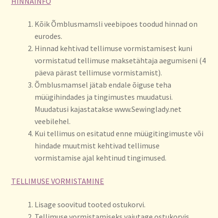
HINNAINFO
Kõik Õmblusmamsli veebipoes toodud hinnad on
eurodes.
Hinnad kehtivad tellimuse vormistamisest kuni
vormistatud tellimuse maksetähtaja aegumiseni (4
päeva pärast tellimuse vormistamist).
Õmblusmamsel jätab endale õiguse teha
müügihindades ja tingimustes muudatusi.
Muudatusi kajastatakse www.Sewinglady.net
veebilehel.
Kui tellimus on esitatud enne müügitingimuste või
hindade muutmist kehtivad tellimuse
vormistamise ajal kehtinud tingimused.
TELLIMUSE VORMISTAMINE
Lisage soovitud tooted ostukorvi.
Tellimuse vormistamiseks vajutage ostukorvis