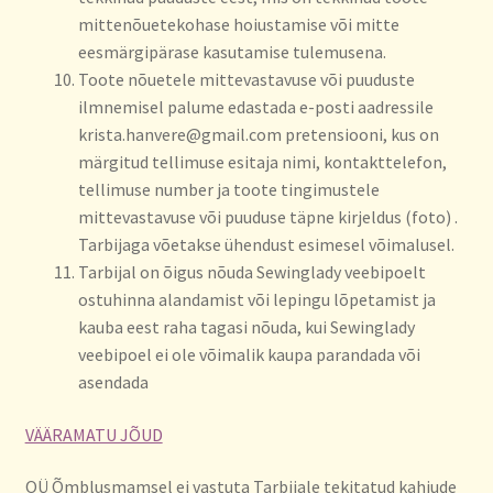
mittenõuetekohase hoiustamise või mitte
eesmärgipärase kasutamise tulemusena.
Toote nõuetele mittevastavuse või puuduste
ilmnemisel palume edastada e-posti aadressile
krista.hanvere@gmail.com pretensiooni, kus on
märgitud tellimuse esitaja nimi, kontakttelefon,
tellimuse number ja toote tingimustele
mittevastavuse või puuduse täpne kirjeldus (foto) .
Tarbijaga võetakse ühendust esimesel võimalusel.
Tarbijal on õigus nõuda Sewinglady veebipoelt
ostuhinna alandamist või lepingu lõpetamist ja
kauba eest raha tagasi nõuda, kui Sewinglady
veebipoel ei ole võimalik kaupa parandada või
asendada
VÄÄRAMATU JÕUD
OÜ Õmblusmamsel ei vastuta Tarbijale tekitatud kahjude