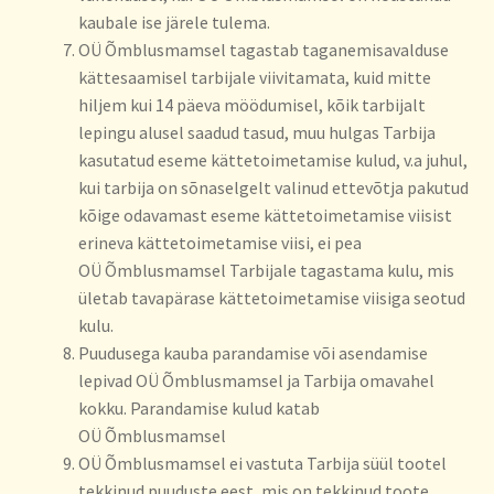
kaubale ise järele tulema.
OÜ Õmblusmamsel tagastab taganemisavalduse
kättesaamisel tarbijale viivitamata, kuid mitte
hiljem kui 14 päeva möödumisel, kõik tarbijalt
lepingu alusel saadud tasud, muu hulgas Tarbija
kasutatud eseme kättetoimetamise kulud, v.a juhul,
kui tarbija on sõnaselgelt valinud ettevõtja pakutud
kõige odavamast eseme kättetoimetamise viisist
erineva kättetoimetamise viisi, ei pea
OÜ Õmblusmamsel Tarbijale tagastama kulu, mis
ületab tavapärase kättetoimetamise viisiga seotud
kulu.
Puudusega kauba parandamise või asendamise
lepivad OÜ Õmblusmamsel ja Tarbija omavahel
kokku. Parandamise kulud katab
OÜ Õmblusmamsel
OÜ Õmblusmamsel ei vastuta Tarbija süül tootel
tekkinud puuduste eest, mis on tekkinud toote