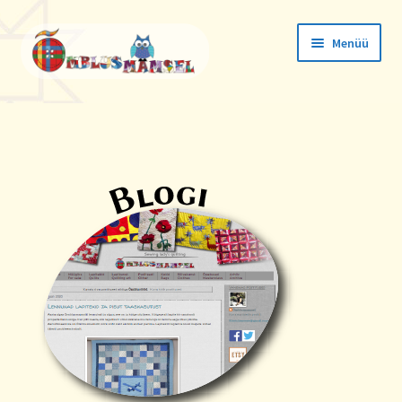
Menüü
Tellimused
Konto andmed
Aadressid