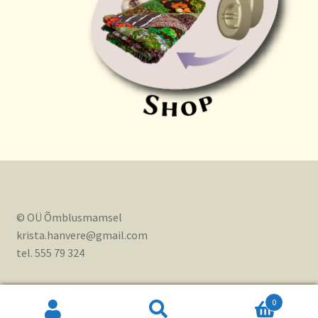
© OÜ Õmblusmamsel
krista.hanvere@gmail.com
tel. 555 79 324
0