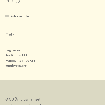
Rubriigid
Rubriike pole
Meta
Logi sisse
Postituste RSS
Kommentaaride RSS
WordPress.org
© OÜ Õmblusmamsel
krista.hanvere@gmail.com