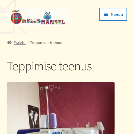
Liigu
Liigu
Menüü
navigeerimisele
sisu
juurde
Tellimused
Esileht
Teppimise teenus
Konto andmed
Teppimise teenus
Aadressid