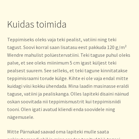
Kuidas toimida
Teppimiseks oleks vaja teki pealist, vatiini ning teki
tagust. Soovi korral saan lisatasu eest pakkuda 120 g/m²
Wendre mahulist polüestervatiini. Teki taguse puhul oleks
palve, et see oleks miinimum 5 cm igast küljest teki
pealsest suurem. See selleks, et teki tagune kinnitatakse
teppimisraami torude külge. Kihte ei ole vaja endal mitte
kuidagi viisi kokku ühendada. Mina laadin masinasse eraldi
taguse, vatiini ja pealiskanga. Olles lapiteki disaini näinud
oskan soovitada nii teppimismustrit kui teppimisniidi
tooni. Olen igati avatud kliendi enda soovidele ning
nägemusele.
Mitte Pärnakad saavad oma lapiteki mulle saata