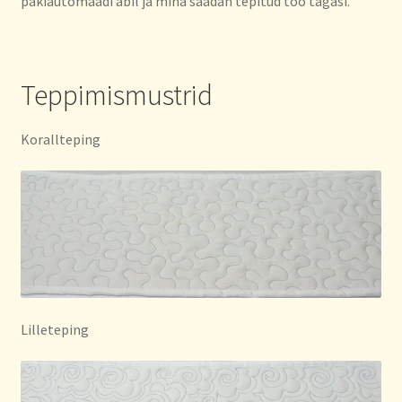
pakiautomaadi abil ja mina saadan tepitud töö tagasi.
Teppimismustrid
Korallteping
Lilleteping