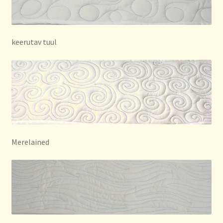
keerutav tuul
Merelained