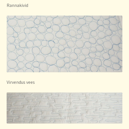
Rannakivid
Virvendus vees