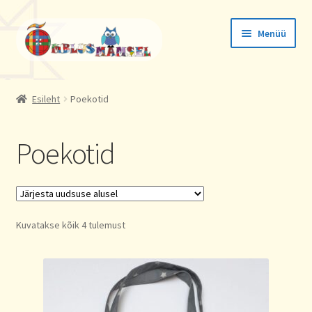
Liigu
Liigu
Menüü
navigeerimisele
sisu
juurde
Tellimused
Esileht
Poekotid
Konto andmed
Poekotid
Aadressid
Sorted
Kuvatakse kõik 4 tulemust
by
latest