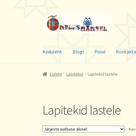
Liigu
Liigu
navigeerimisele
sisu
juurde
Koduleht
Blogi
Pood
Kontakti
Esileht
Lapitekid
Lapitekid lastele
Lapitekid lastele
Kuv