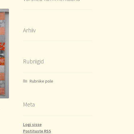
Arhiiv
Rubriigid
Rubriike pole
Meta
k
Logi sisse
Postituste RSS