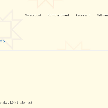
My account
Konto andmed
Aadressid
Tellimu
nfo
Sorted
atakse kõik 3 tulemust
by