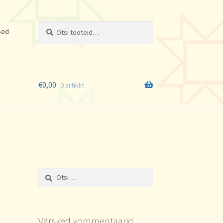
Otsi:
Otsi
sed
€
0,00
0 artiklit
Otsi:
Värsked kommentaarid