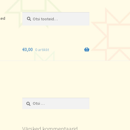
Otsi:
Otsi
sed
€
0,00
0 artiklit
Otsi:
Värsked kommentaarid