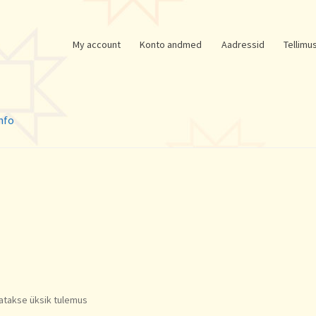
My account
Konto andmed
Aadressid
Tellimu
nfo
atakse üksik tulemus