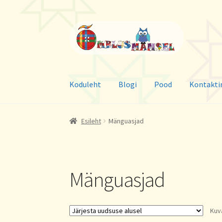
Liigu
Liigu
navigeerimisele
sisu
juurde
Koduleht
Blogi
Pood
Kontakti
Esileht
Mänguasjad
Mänguasjad
Kuv