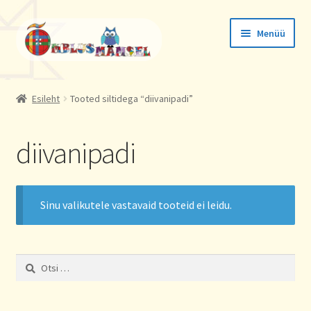
Liigu
Liigu
Menüü
navigeerimisele
sisu
juurde
Tellimused
Esileht
Tooted siltidega “diivanipadi”
Konto andmed
diivanipadi
Aadressid
Sinu valikutele vastavaid tooteid ei leidu.
Otsi: