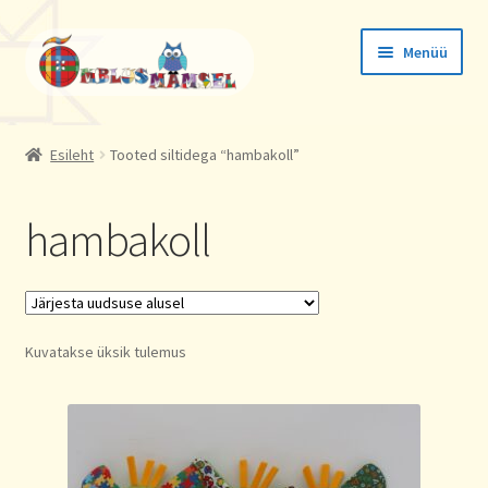
Liigu
Liigu
Menüü
navigeerimisele
sisu
juurde
Tellimused
Esileht
Tooted siltidega “hambakoll”
Konto andmed
hambakoll
Aadressid
Kuvatakse üksik tulemus