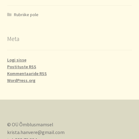
Rubriike pole
Meta
Logi sisse
Postituste RSS
Kommentaaride RSS
WordPress.org
© OÜ Õmblusmamsel
krista.hanvere@gmail.com