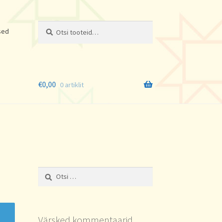
Otsi:
Otsi
sed
€
0,00
0 artiklit
Otsi:
Värsked kommentaarid