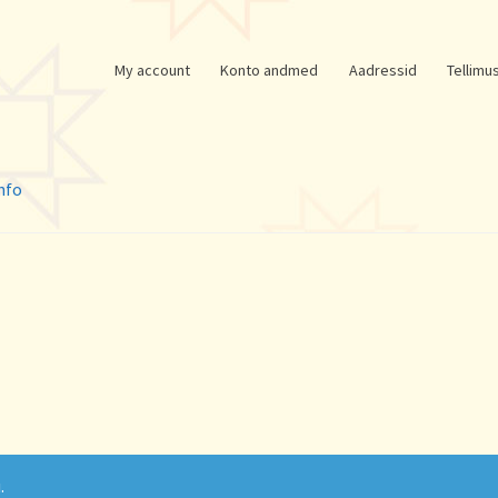
My account
Konto andmed
Aadressid
Tellimu
nfo
.