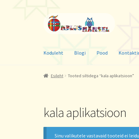
Liigu
Liigu
navigeerimisele
sisu
juurde
Koduleht
Blogi
Pood
Kontakti
Esileht
Tooted siltidega “kala aplikatsioon”
kala aplikatsioon
Sinu valikutele vastavaid tooteid ei leidu