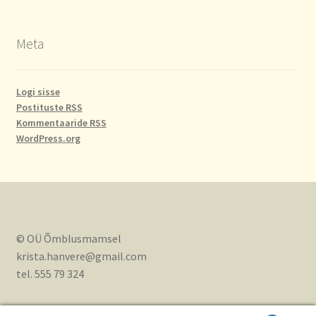
Meta
Logi sisse
Postituste RSS
Kommentaaride RSS
WordPress.org
© OÜ Õmblusmamsel
krista.hanvere@gmail.com
tel. 555 79 324