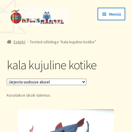
Liigu
Liigu
Menüü
navigeerimisele
sisu
juurde
Tellimused
Esileht
Tooted siltidega “kala kujuline kotike”
Konto andmed
kala kujuline kotike
Aadressid
Kuvatakse üksik tulemus