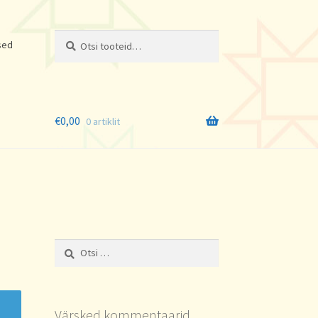
Otsi:
Otsi
sed
€
0,00
0 artiklit
Otsi:
Värsked kommentaarid