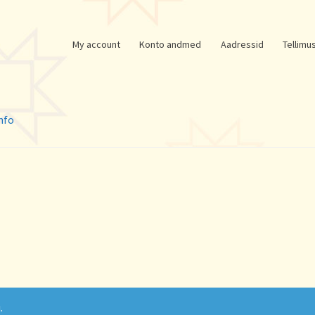
My account
Konto andmed
Aadressid
Tellimu
nfo
.