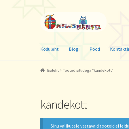
Liigu
Liigu
navigeerimisele
sisu
juurde
Koduleht
Blogi
Pood
Kontakti
Esileht
Tooted siltidega “kandekott”
kandekott
Sinu valikutele vastavaid tooteid ei leidu