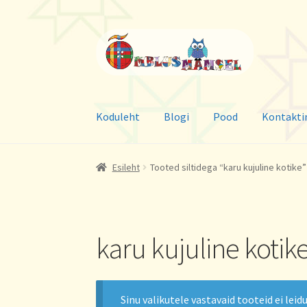
Liigu
Liigu
navigeerimisele
sisu
juurde
Koduleht
Blogi
Pood
Kontakti
Esileht
Tooted siltidega “karu kujuline kotike”
karu kujuline kotik
Sinu valikutele vastavaid tooteid ei leidu