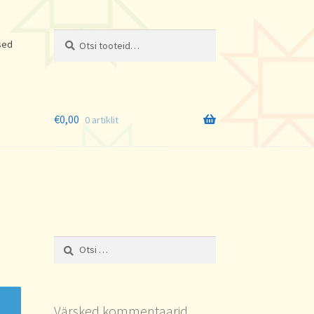
Otsi:
Otsi
sed
€
0,00
0 artiklit
Otsi:
Värsked kommentaarid