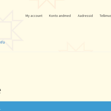
My account
Konto andmed
Aadressid
Tellimu
nfo
e
.