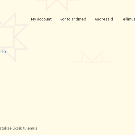
My account
Konto andmed
Aadressid
Tellimu
nfo
atakse üksik tulemus