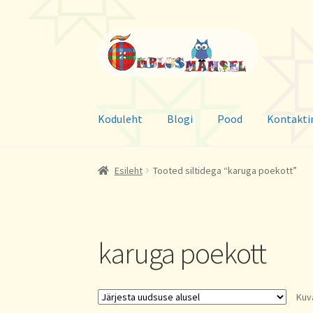
Liigu
Liigu
navigeerimisele
sisu
juurde
Koduleht
Blogi
Pood
Kontakti
Esileht
Tooted siltidega “karuga poekott”
karuga poekott
Kuv