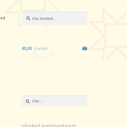
Otsi:
Otsi
sed
€
0,00
0 artiklit
Otsi:
Värsked kommentaarid