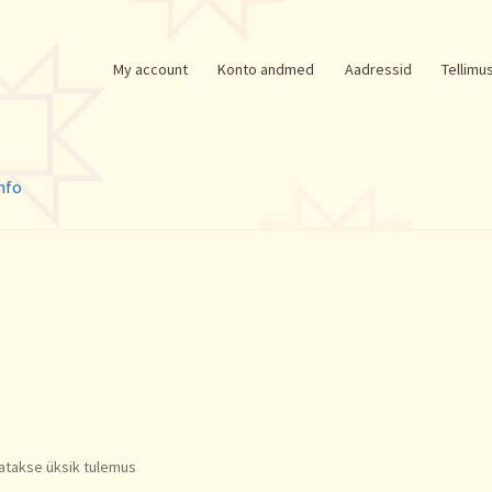
My account
Konto andmed
Aadressid
Tellimu
nfo
atakse üksik tulemus