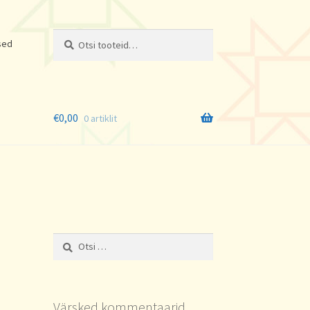
Otsi:
Otsi
sed
€
0,00
0 artiklit
Otsi:
Värsked kommentaarid