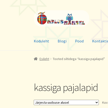
Liigu
Liigu
navigeerimisele
sisu
juurde
Koduleht
Blogi
Pood
Kontakti
Esileht
Tooted siltidega “kassiga pajalapid”
kassiga pajalapid
Kuv