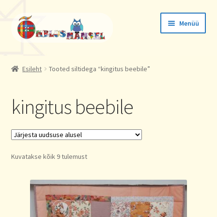
Liigu
Liigu
Menüü
navigeerimisele
sisu
juurde
Tellimused
Esileht
Tooted siltidega “kingitus beebile”
Konto andmed
kingitus beebile
Aadressid
Sorted
Kuvatakse kõik 9 tulemust
by
latest