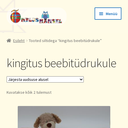
Liigu
Liigu
Menüü
navigeerimisele
sisu
juurde
Tellimused
Esileht
Tooted siltidega “kingitus beebitüdrukule”
Konto andmed
kingitus beebitüdrukule
Aadressid
Sorted
Kuvatakse kõik 2 tulemust
by
latest