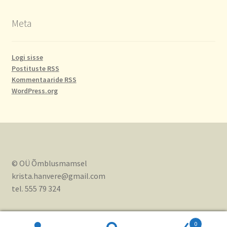
Meta
Logi sisse
Postituste RSS
Kommentaaride RSS
WordPress.org
© OÜ Õmblusmamsel
krista.hanvere@gmail.com
tel. 555 79 324
0