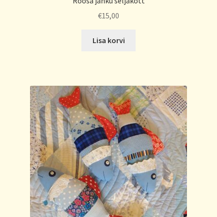
Roosa jänku seljakott
€
15,00
Lisa korvi