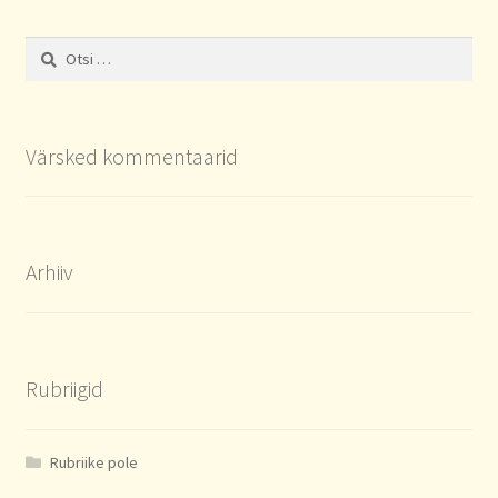
by
latest
Otsi:
Värsked kommentaarid
Arhiiv
Rubriigid
Rubriike pole