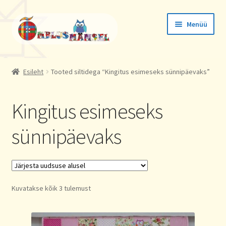
Liigu
Liigu
Menüü
navigeerimisele
sisu
juurde
Tellimused
Esileht
Tooted siltidega “Kingitus esimeseks sünnipäevaks”
Konto andmed
Kingitus esimeseks
Aadressid
sünnipäevaks
Sorted
Kuvatakse kõik 3 tulemust
by
latest