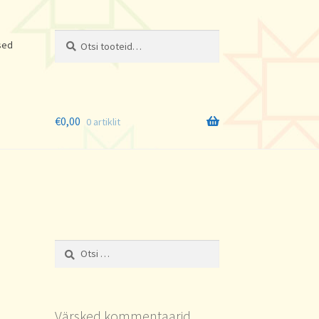
Otsi:
Otsi
sed
€
0,00
0 artiklit
Otsi:
Värsked kommentaarid