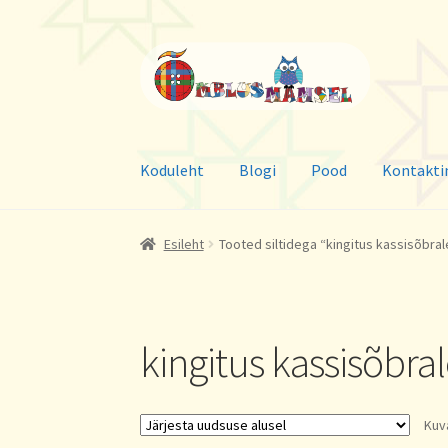
Liigu
Liigu
navigeerimisele
sisu
juurde
Koduleht
Blogi
Pood
Kontakti
Esileht
Tooted siltidega “kingitus kassisõbral
kingitus kassisõbra
Kuv