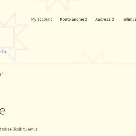
My account
Konto andmed
Aadressid
Tellimu
nfo
e”
le
atakse üksik tulemus