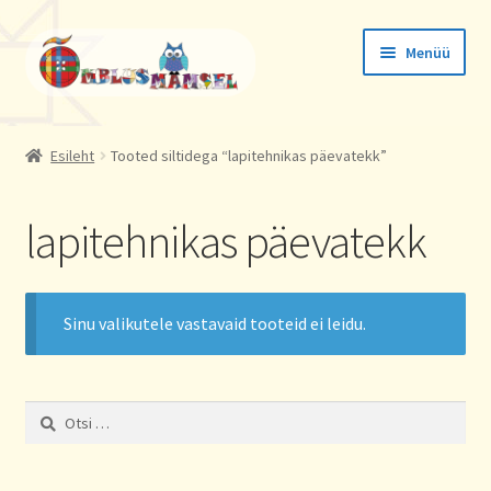
Liigu
Liigu
Menüü
navigeerimisele
sisu
juurde
Tellimused
Esileht
Tooted siltidega “lapitehnikas päevatekk”
Konto andmed
lapitehnikas päevatekk
Aadressid
Sinu valikutele vastavaid tooteid ei leidu.
Otsi: