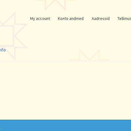
My account
Konto andmed
Aadressid
Tellimu
nfo
.