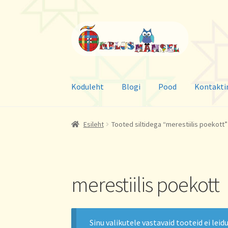
Liigu
Liigu
navigeerimisele
sisu
juurde
Koduleht
Blogi
Pood
Kontakti
Esileht
Tooted siltidega “merestiilis poekott”
merestiilis poekott
Sinu valikutele vastavaid tooteid ei leidu