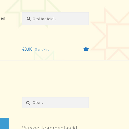
Otsi:
Otsi
sed
€
0,00
0 artiklit
Otsi:
Värsked kommentaarid