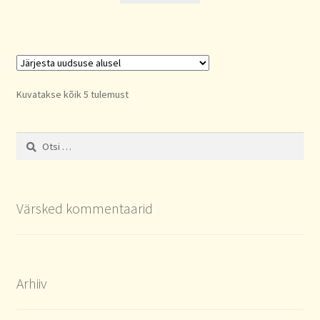
Sorted
Kuvatakse kõik 5 tulemust
by
latest
Otsi:
Värsked kommentaarid
Arhiiv