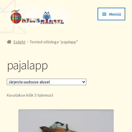
Liigu
Liigu
Menüü
navigeerimisele
sisu
juurde
Tellimused
Esileht
Tooted siltidega “pajalapp”
Konto andmed
pajalapp
Aadressid
Sorted
Kuvatakse kõik 5 tulemust
by
latest