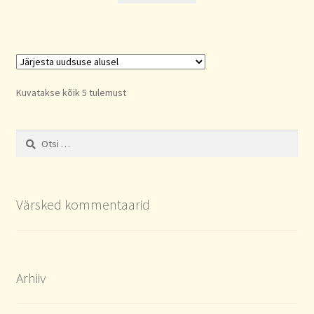
Sorted
Kuvatakse kõik 5 tulemust
by
latest
Otsi:
Värsked kommentaarid
Arhiiv