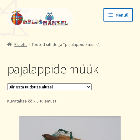
Liigu
Liigu
Menüü
navigeerimisele
sisu
juurde
Tellimused
Esileht
Tooted siltidega “pajalappide müük”
Konto andmed
pajalappide müük
Aadressid
Sorted
Kuvatakse kõik 5 tulemust
by
latest