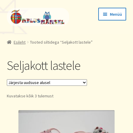
Liigu
Liigu
Menüü
navigeerimisele
sisu
juurde
Tellimused
Esileht
Tooted siltidega “Seljakott lastele”
Konto andmed
Seljakott lastele
Aadressid
Sorted
Kuvatakse kõik 3 tulemust
by
latest