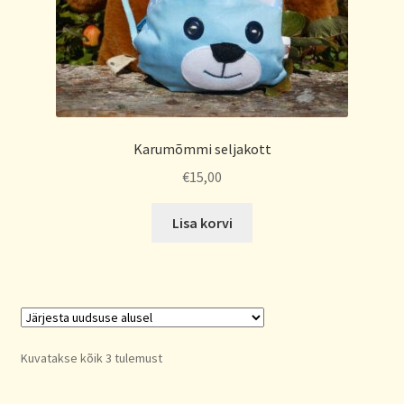
Karumõmmi seljakott
€
15,00
Lisa korvi
Sorted
Kuvatakse kõik 3 tulemust
by
latest