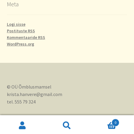
Meta
Logi sisse
Postituste RSS
Kommentaaride RSS
WordPress.org
© OÜ Õmblusmamsel
krista.hanvere@gmail.com
tel. 555 79 324
0
Otsi:
Otsi