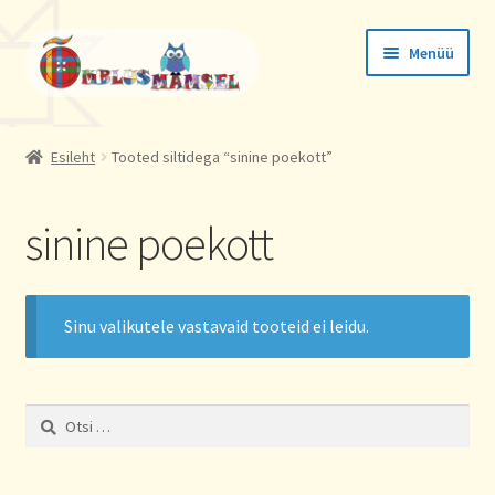
Liigu
Liigu
Menüü
navigeerimisele
sisu
juurde
Tellimused
Esileht
Tooted siltidega “sinine poekott”
Konto andmed
sinine poekott
Aadressid
Sinu valikutele vastavaid tooteid ei leidu.
Otsi: