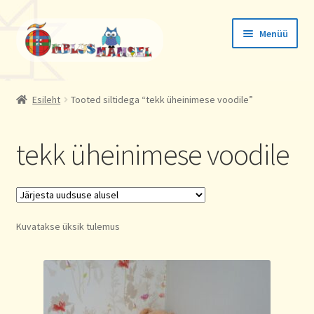
Liigu
Liigu
Menüü
navigeerimisele
sisu
juurde
Tellimused
Esileht
Tooted siltidega “tekk üheinimese voodile”
Konto andmed
tekk üheinimese voodile
Aadressid
Kuvatakse üksik tulemus