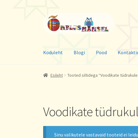
Liigu
Liigu
navigeerimisele
sisu
juurde
Koduleht
Blogi
Pood
Kontakti
Esileht
Tooted siltidega “Voodikate tüdrukule
Voodikate tüdruku
Sinu valikutele vastavaid tooteid ei leidu