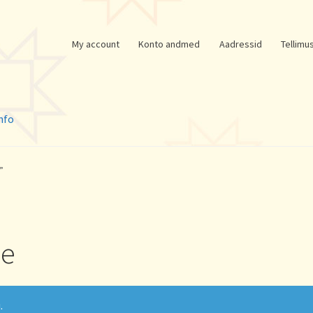
My account
Konto andmed
Aadressid
Tellimu
nfo
”
le
.