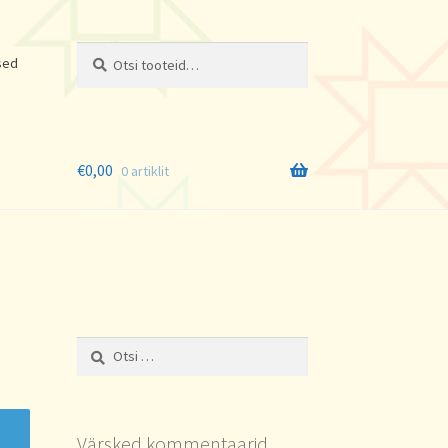
Otsi:
Otsi
sed
€
0,00
0 artiklit
Otsi:
Värsked kommentaarid