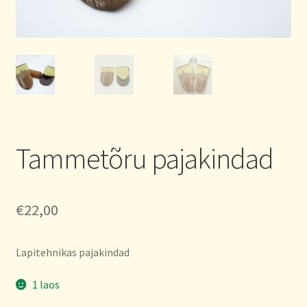
Tammetõru pajakindad
€
22,00
Lapitehnikas pajakindad
1 laos