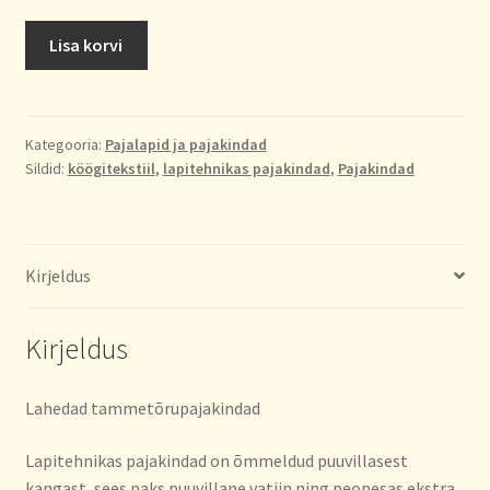
Tammetõru
Lisa korvi
pajakindad
kogus
Kategooria:
Pajalapid ja pajakindad
Sildid:
köögitekstiil
,
lapitehnikas pajakindad
,
Pajakindad
Kirjeldus
Kirjeldus
Lahedad tammetõrupajakindad
Lapitehnikas pajakindad on õmmeldud puuvillasest
kangast, sees paks puuvillane vatiin ning peopesas ekstra