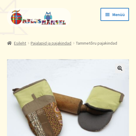
Liigu
Liigu
Menüü
navigeerimisele
sisu
juurde
Tellimused
Esileht
Pajalapid ja pajakindad
Tammetõru pajakindad
Konto andmed
Aadressid
🔍