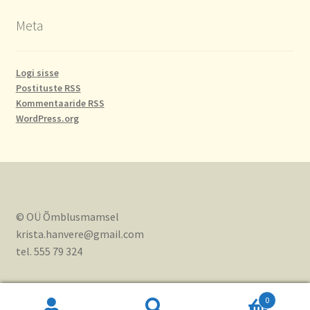
Meta
Logi sisse
Postituste RSS
Kommentaaride RSS
WordPress.org
© OÜ Õmblusmamsel
krista.hanvere@gmail.com
tel. 555 79 324
0