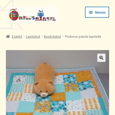
Liigu
Liigu
Menüü
navigeerimisele
sisu
juurde
Tellimused
Esileht
Lapitekid
Beebitekid
Pisikese panda lapitekk
Konto andmed
Aadressid
🔍