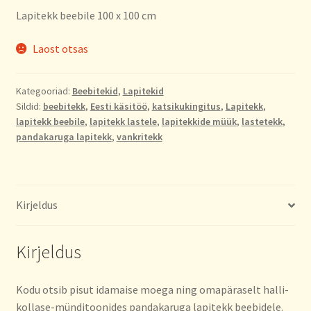
Lapitekk beebile 100 x 100 cm
Laost otsas
Kategooriad:
Beebitekid
,
Lapitekid
Sildid:
beebitekk
,
Eesti käsitöö
,
katsikukingitus
,
Lapitekk
,
lapitekk beebile
,
lapitekk lastele
,
lapitekkide müük
,
lastetekk
,
pandakaruga lapitekk
,
vankritekk
Kirjeldus
Kirjeldus
Kodu otsib pisut idamaise moega ning omapäraselt halli-
kollase-münditoonides pandakaruga lapitekk beebidele.