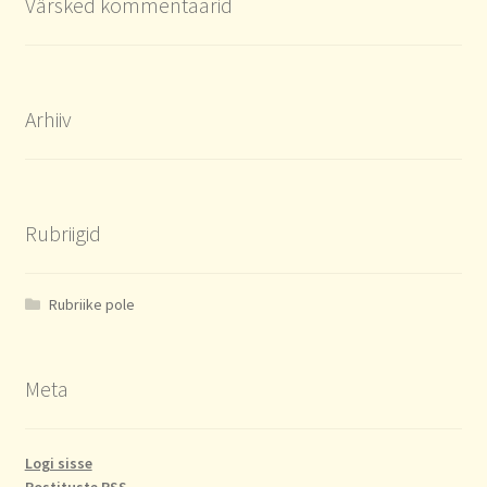
Värsked kommentaarid
Arhiiv
Rubriigid
Rubriike pole
Meta
Logi sisse
Postituste RSS