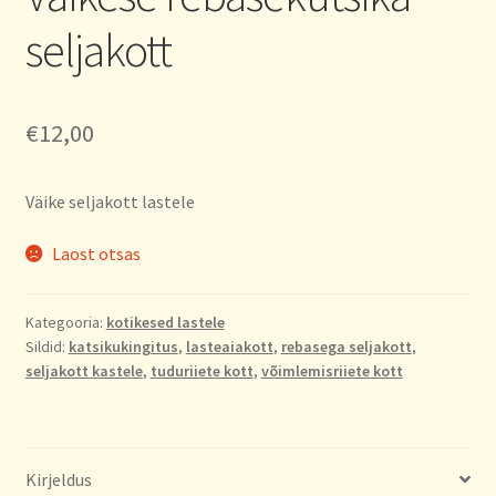
seljakott
€
12,00
Väike seljakott lastele
Laost otsas
Kategooria:
kotikesed lastele
Sildid:
katsikukingitus
,
lasteaiakott
,
rebasega seljakott
,
seljakott kastele
,
tuduriiete kott
,
võimlemisriiete kott
Kirjeldus