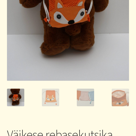
Väikese rebasekutsika