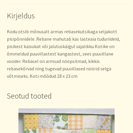
Kirjeldus
Kodu otsib mõnusalt armas rebasekutsikaga seljakott
pisipõnnidele. Rebane mahutab kas lasteaia tuduriideid,
pisikest kaisukat või jalutuskäigul vajalikku.Kotike on
õmmeldud puuvillastest kangastest, sees puuvillane
vooder. Rebasel on armsad nööpsilmad, kikkis
rebasekõrvad ning tugevad puuvillased nöörid selga
võtmiseks. Koti mõõdud 18 x 23 cm
Seotud tooted