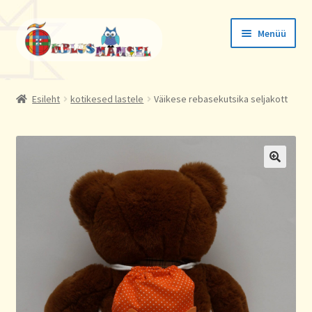
Liigu
Liigu
Menüü
navigeerimisele
sisu
juurde
Tellimused
Esileht
kotikesed lastele
Väikese rebasekutsika seljakott
Konto andmed
Aadressid
🔍