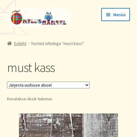
Liigu
Liigu
Menüü
navigeerimisele
sisu
juurde
Tellimused
Esileht
Tooted siltidega “must kass”
Konto andmed
must kass
Aadressid
Kuvatakse üksik tulemus