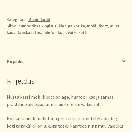
mobiilikott.
Beež
ja
Kategooria:
Mobiilikotid
Sildid:
humoorikas kingitus
,
klapiga kotike
,
mobiilikott
,
must
punane
kass
,
taaskasutus
,
telefonikott
,
väike kott
kogus
Kirjeldus
Kirjeldus
Musta kassi mobiilikott on äge, humoorikas ja samas
praktiline aksessuaar nii suurtele kui väikestele.
Kotike suudab mahutada priskema mobiiltelefoni ning
koti tagaküljel on lukuga tasku kaartide ning muu vajaliku