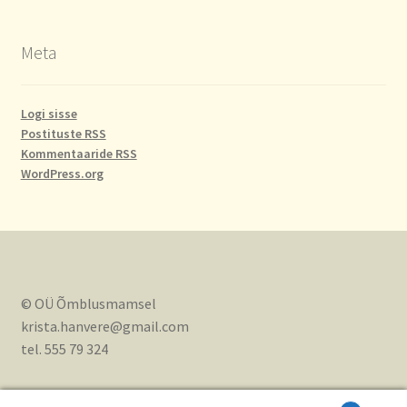
Meta
Logi sisse
Postituste RSS
Kommentaaride RSS
WordPress.org
© OÜ Õmblusmamsel
krista.hanvere@gmail.com
tel. 555 79 324