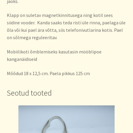
jaoks.
Klapp on suletav magnetkinnitusega ning kotil sees
siidine vooder. Kanda saaks teda risti üle rinna, paelaga üle
õla või kui pael ära võtta, siis telefonivutlarina kotis. Pael
on sõlmega reguleeritav.
Mobiilikoti õmblemiseks kasutasin mööblipoe
kanganäidiseid
Mõõdud 18 x 12,5 cm. Paela pikkus 125 cm
Seotud tooted