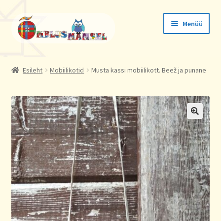
Liigu
Liigu
Menüü
navigeerimisele
sisu
juurde
Tellimused
Esileht
Mobiilikotid
Musta kassi mobiilikott. Beež ja punane
Konto andmed
Aadressid
🔍