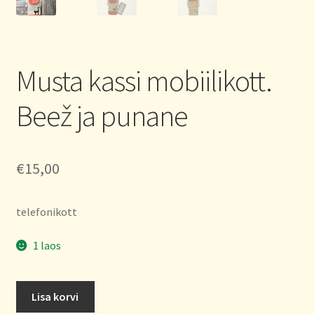
Musta kassi mobiilikott.
Beež ja punane
€
15,00
telefonikott
1 laos
Musta
Lisa korvi
kassi