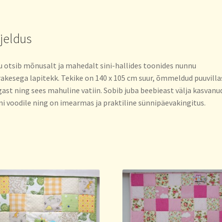
rjeldus
 otsib mõnusalt ja mahedalt sini-hallides toonides nunnu
akesega lapitekk. Tekike on 140 x 105 cm suur, õmmeldud puuvilla
ast ning sees mahuline vatiin. Sobib juba beebieast välja kasvanu
i voodile ning on imearmas ja praktiline sünnipäevakingitus.