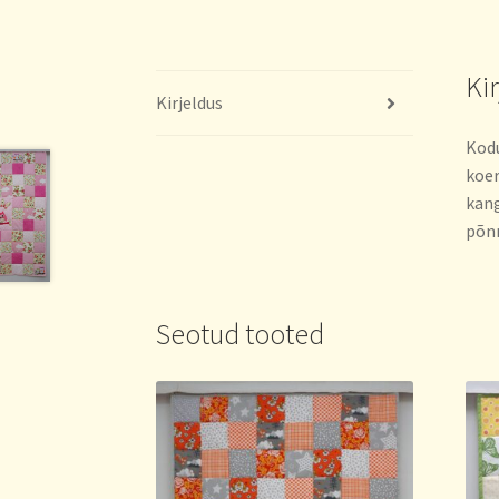
Ki
Kirjeldus
Kodu
koer
kang
põnn
Seotud tooted