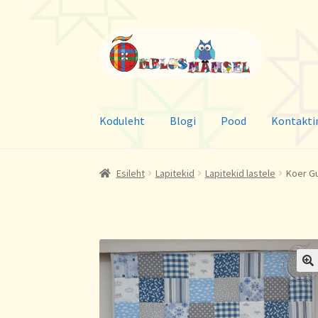
Liigu
Liigu
navigeerimisele
sisu
juurde
Koduleht
Blogi
Pood
Kontakti
Esileht
Lapitekid
Lapitekid lastele
Koer Gu
🔍