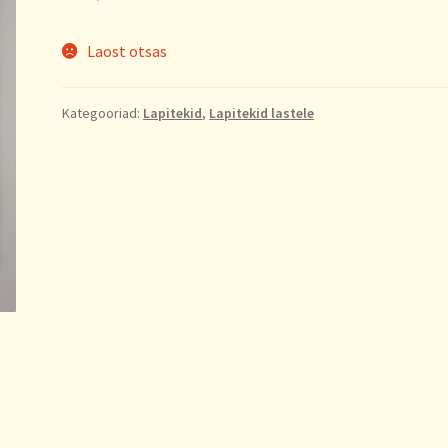
Laost otsas
Kategooriad:
Lapitekid
,
Lapitekid lastele