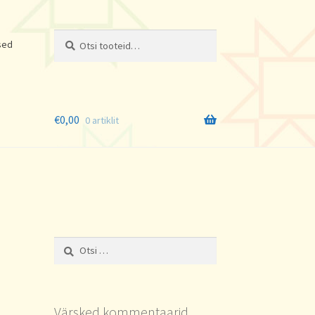
Otsi:
Otsi
sed
€
0,00
0 artiklit
Otsi:
Värsked kommentaarid