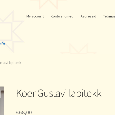
My account
Konto andmed
Aadressid
Tellimu
nfo
stavi lapitekk
Koer Gustavi lapitekk
€
68,00