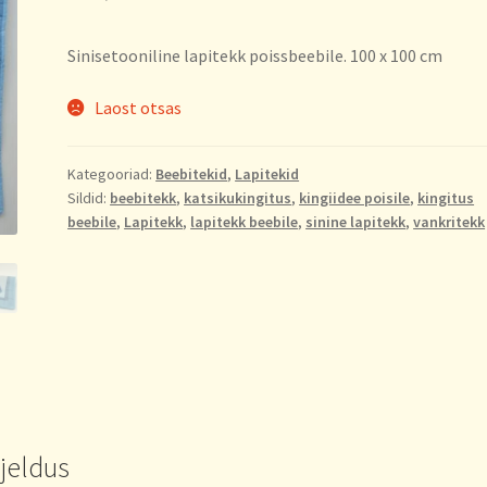
Sinisetooniline lapitekk poissbeebile. 100 x 100 cm
Laost otsas
Kategooriad:
Beebitekid
,
Lapitekid
Sildid:
beebitekk
,
katsikukingitus
,
kingiidee poisile
,
kingitus
beebile
,
Lapitekk
,
lapitekk beebile
,
sinine lapitekk
,
vankritekk
rjeldus