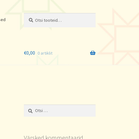
Otsi:
Otsi
sed
€
0,00
0 artiklit
Otsi:
Värsked kommentaarid