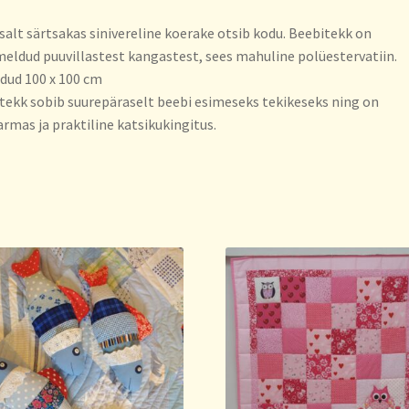
alt särtsakas sinivereline koerake otsib kodu. Beebitekk on
ldud puuvillastest kangastest, sees mahuline polüestervatiin.
ud 100 x 100 cm
tekk sobib suurepäraselt beebi esimeseks tekikeseks ning on
rmas ja praktiline katsikukingitus.