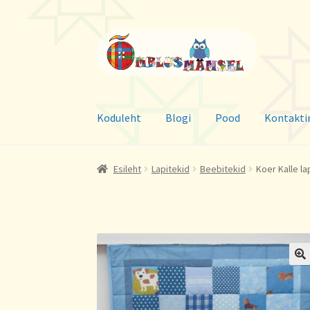
Liigu
Liigu
navigeerimisele
sisu
juurde
Koduleht
Blogi
Pood
Kontakti
Esileht
Lapitekid
Beebitekid
Koer Kalle la
🔍