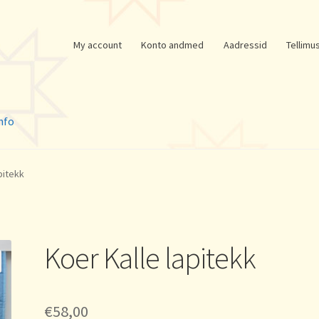
My account
Konto andmed
Aadressid
Tellimu
nfo
pitekk
Koer Kalle lapitekk
€
58,00