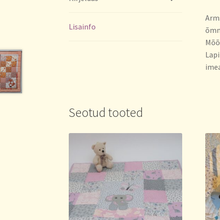
Arms
Lisainfo
õmme
Mõõd
Lapi
imea
Seotud tooted