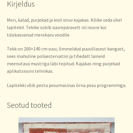
Kirjeldus
Meri, kalad, purjekad ja kivil istuv kajakas. Kõike seda ühel
lapitekil. Tekike sobib suurepäraselt nii noore kui
täiskasvanud merekaru voodile.
Tekk on 200×140 cm suur, õmmeldud puuvillasest kangast,
sees mahuline polüestervatiin ja tihedalt laineid
meenutava mustriga läbi tepitud. Kajakas ning purjekad
aplikatsiooni tehnikas.
Lapitekki võib pesta pesumasinas õrna pesu programmiga.
Seotud tooted