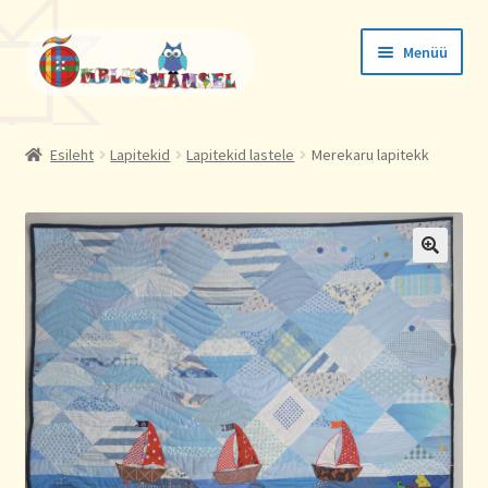
Liigu
Liigu
Menüü
navigeerimisele
sisu
juurde
Tellimused
Esileht
Lapitekid
Lapitekid lastele
Merekaru lapitekk
Konto andmed
Aadressid
🔍