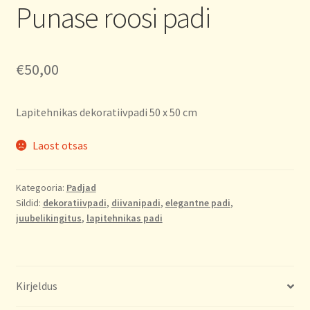
Punase roosi padi
€
50,00
Lapitehnikas dekoratiivpadi 50 x 50 cm
Laost otsas
Kategooria:
Padjad
Sildid:
dekoratiivpadi
,
diivanipadi
,
elegantne padi
,
juubelikingitus
,
lapitehnikas padi
Kirjeldus