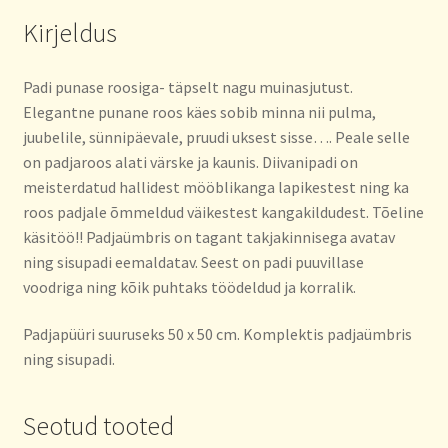
Kirjeldus
Padi punase roosiga- täpselt nagu muinasjutust.
Elegantne punane roos käes sobib minna nii pulma,
juubelile, sünnipäevale, pruudi uksest sisse…. Peale selle
on padjaroos alati värske ja kaunis. Diivanipadi on
meisterdatud hallidest mööblikanga lapikestest ning ka
roos padjale õmmeldud väikestest kangakildudest. Tõeline
käsitöö!! Padjaümbris on tagant takjakinnisega avatav
ning sisupadi eemaldatav. Seest on padi puuvillase
voodriga ning kõik puhtaks töödeldud ja korralik.
Padjapüüri suuruseks 50 x 50 cm. Komplektis padjaümbris
ning sisupadi.
Seotud tooted