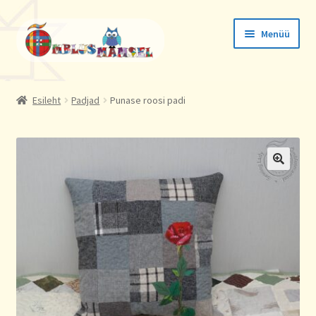
Liigu
Liigu
Menüü
navigeerimisele
sisu
juurde
Tellimused
Esileht
Padjad
Punase roosi padi
Konto andmed
Aadressid
🔍