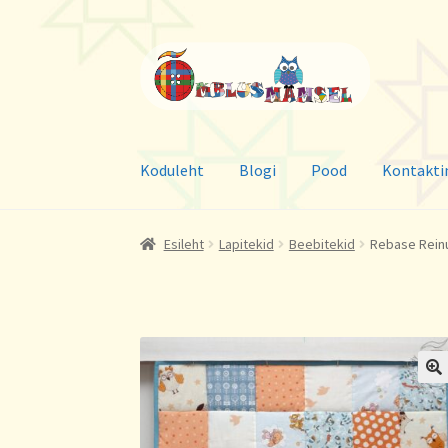
Liigu
Liigu
navigeerimisele
sisu
juurde
Koduleht
Blogi
Pood
Kontakti
Esileht
Lapitekid
Beebitekid
Rebase Reinu
🔍