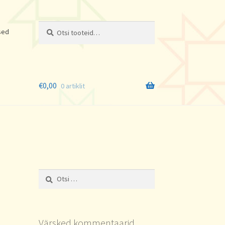
Otsi:
Otsi
sed
€
0,00
0 artiklit
Otsi:
Värsked kommentaarid