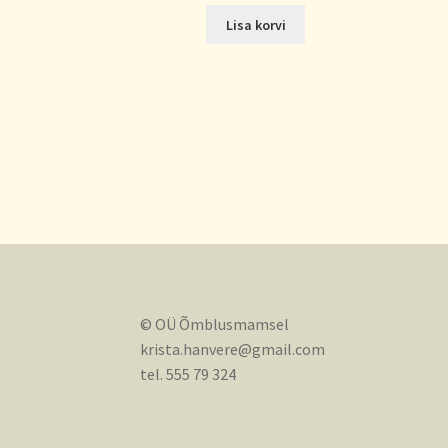
Lisa korvi
© OÜ Õmblusmamsel
krista.hanvere@gmail.com
tel. 555 79 324