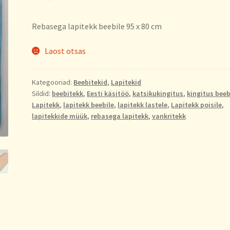
Rebasega lapitekk beebile 95 x 80 cm
Laost otsas
Kategooriad:
Beebitekid
,
Lapitekid
Sildid:
beebitekk
,
Eesti käsitöö
,
katsikukingitus
,
kingitus beeb
Lapitekk
,
lapitekk beebile
,
lapitekk lastele
,
Lapitekk poisile
,
lapitekkide müük
,
rebasega lapitekk
,
vankritekk