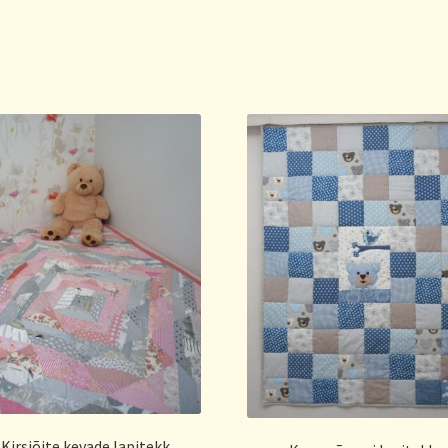
Kirsiõite kevade lapitekk