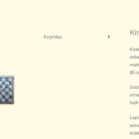
Ki
Kirjeldus
Kodu
reba
mahu
80 
Sobi
omap
tüdr
Lapi
auru
kokk