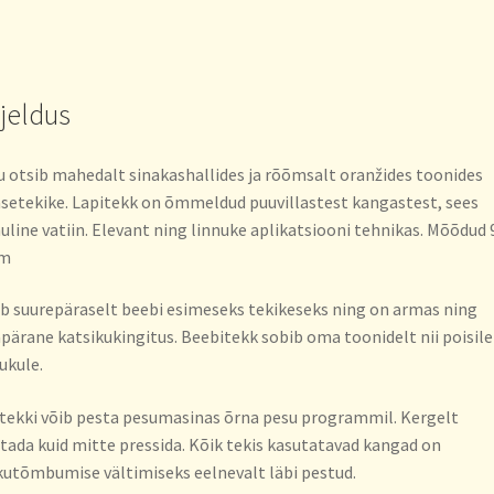
rjeldus
 otsib mahedalt sinakashallides ja rõõmsalt oranžides toonides
setekike. Lapitekk on õmmeldud puuvillastest kangastest, sees
line vatiin. Elevant ning linnuke aplikatsiooni tehnikas. Mõõdud 
cm
b suurepäraselt beebi esimeseks tekikeseks ning on armas ning
ärane katsikukingitus. Beebitekk sobib oma toonidelt nii poisile
ukule.
tekki võib pesta pesumasinas õrna pesu programmil. Kergelt
tada kuid mitte pressida. Kõik tekis kasutatavad kangad on
utõmbumise vältimiseks eelnevalt läbi pestud.