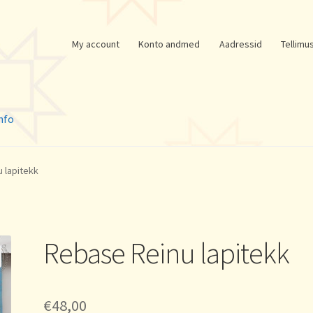
My account
Konto andmed
Aadressid
Tellimu
nfo
 lapitekk
Rebase Reinu lapitekk
€
48,00