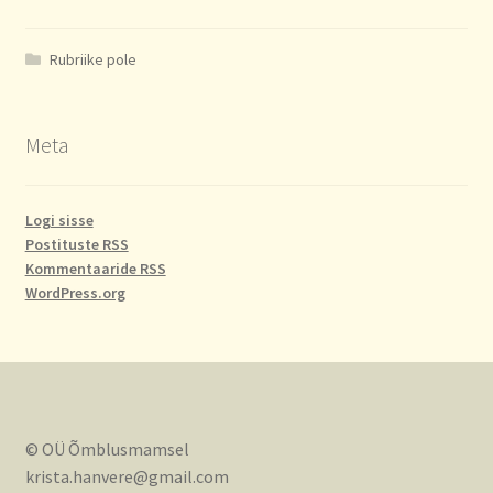
Rubriike pole
Meta
Logi sisse
Postituste RSS
Kommentaaride RSS
WordPress.org
© OÜ Õmblusmamsel
krista.hanvere@gmail.com