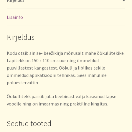
Kirjeldus
Lisainfo
Kirjeldus
Kodu otsib sinise- beežikirja mõnusalt mahe öökullitekike.
Lapitekk on 150 x 110 cm suur ning õmmeldud
puuvillastest kangastest. Öökull ja liblikas tekile
õmmeldud aplikatsiooni tehnikas. Sees mahuline
polüestervatiin.
Öökullitekk passib juba beebieast välja kasvanud lapse
voodile ning on imearmas ning praktiline kingitus.
Seotud tooted