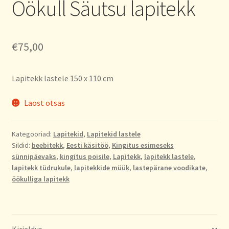
Öökull Säutsu lapitekk
€
75,00
Lapitekk lastele 150 x 110 cm
Laost otsas
Kategooriad:
Lapitekid
,
Lapitekid lastele
Sildid:
beebitekk
,
Eesti käsitöö
,
Kingitus esimeseks
sünnipäevaks
,
kingitus poisile
,
Lapitekk
,
lapitekk lastele
,
lapitekk tüdrukule
,
lapitekkide müük
,
lastepärane voodikate
,
öökulliga lapitekk