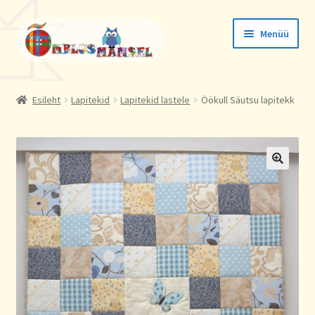
Liigu
Liigu
Menüü
navigeerimisele
sisu
juurde
Tellimused
Esileht
Lapitekid
Lapitekid lastele
Öökull Säutsu lapitekk
Konto andmed
Aadressid
🔍