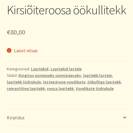
Kirsiõiteroosa öökullitekk
€
80,00
Laost otsas
Kategooriad:
Lapitekid
,
Lapitekid lastele
Sildid:
Kingitus esimeseks sünnipäevaks
,
lapitekk lastele
,
lapitekk tüdrukule
,
lastepärane voodikate
,
öökulliga lapitekk
,
romantiline lapitekk
,
roosa lapitekk
,
Voodikate tüdrukule
Kirjeldus