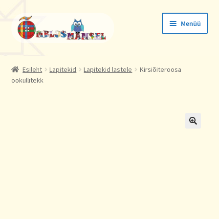
Liigu
Liigu
Menüü
navigeerimisele
sisu
juurde
Tellimused
Esileht
Lapitekid
Lapitekid lastele
Kirsiõiteroosa
öökullitekk
Konto andmed
Aadressid
🔍