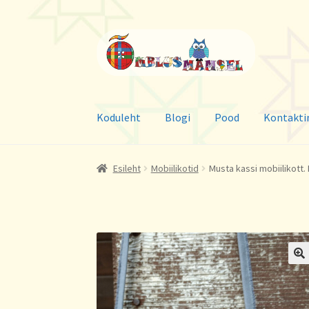
Liigu
Liigu
navigeerimisele
sisu
juurde
Koduleht
Blogi
Pood
Kontakti
Esileht
Mobiilikotid
Musta kassi mobiilikott. H
🔍