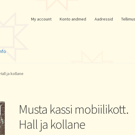
My account
Konto andmed
Aadressid
Tellimu
nfo
all ja kollane
Musta kassi mobiilikott.
Hall ja kollane