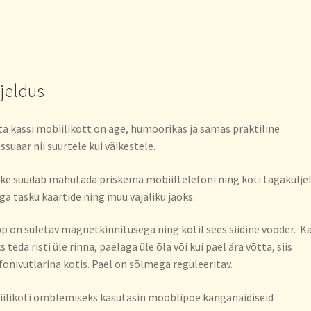
rjeldus
a kassi mobiilikott on äge, humoorikas ja samas praktiline
ssuaar nii suurtele kui väikestele.
ke suudab mahutada priskema mobiiltelefoni ning koti tagakülje
ga tasku kaartide ning muu vajaliku jaoks.
p on suletav magnetkinnitusega ning kotil sees siidine vooder. K
s teda risti üle rinna, paelaga üle õla või kui pael ära võtta, siis
fonivutlarina kotis. Pael on sõlmega reguleeritav.
ilikoti õmblemiseks kasutasin mööblipoe kanganäidiseid