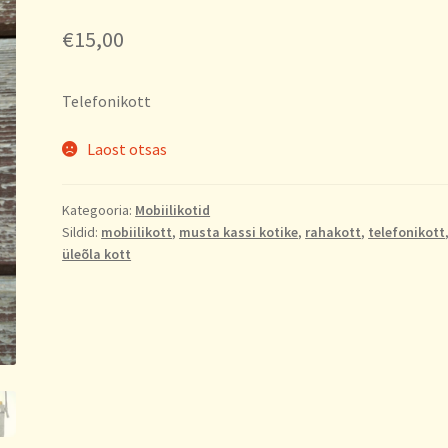
€
15,00
Telefonikott
Laost otsas
Kategooria:
Mobiilikotid
Sildid:
mobiilikott
,
musta kassi kotike
,
rahakott
,
telefonikott
üleõla kott