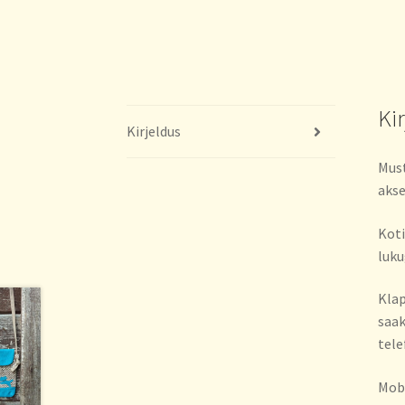
Ki
Kirjeldus
Must
akse
Koti
luku
Klap
saak
tele
Mobi