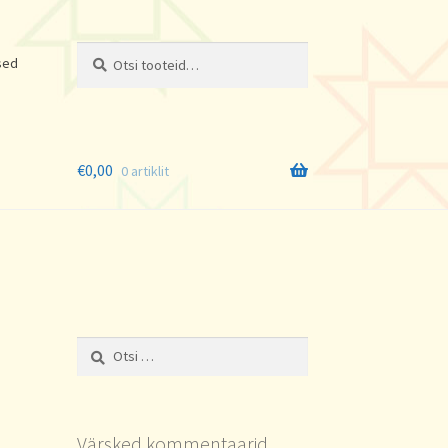
Otsi:
Otsi
sed
€
0,00
0 artiklit
Otsi:
Värsked kommentaarid