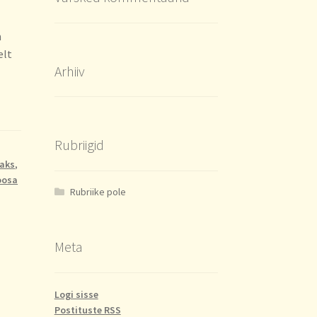
n
elt
Arhiiv
Rubriigid
vaks
,
oosa
Rubriike pole
Meta
Logi sisse
Postituste RSS