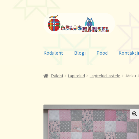
Liigu
Liigu
navigeerimisele
sisu
juurde
Koduleht
Blogi
Pood
Kontakti
Esileht
Lapitekid
Lapitekid lastele
Jänku-J
🔍