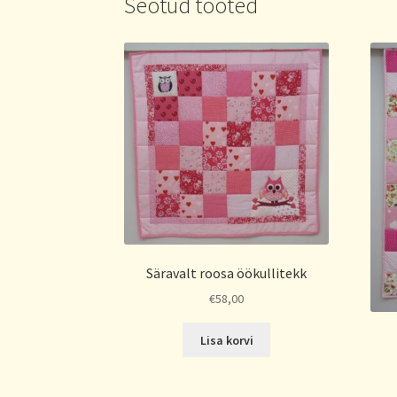
Seotud tooted
Säravalt roosa öökullitekk
€
58,00
Lisa korvi