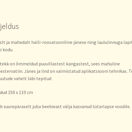
rjeldus
lt ja mahedalt halli-roosatooniline jänese ning laululinnuga lapi
b kodu.
tekk on õmmeldud puuvillastest kangastest, sees mahuline
estervatiin. Jänes ja lind on valmistatud aplikatsiooni tehnikas. 
uutude vahelt läbi tepitud.
ud 150 x 110 cm
b suurepäraselt juba beebieast välja kasvanud tütarlapse voodile.