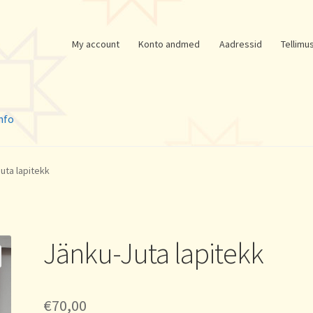
My account
Konto andmed
Aadressid
Tellimu
nfo
uta lapitekk
Jänku-Juta lapitekk
€
70,00