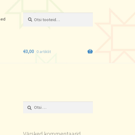
Otsi:
Otsi
sed
€
0,00
0 artiklit
Otsi:
Värsked kommentaarid