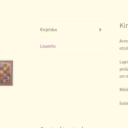
Ki
Kirjeldus
Arms
Lisainfo
otsi
Lapi
polü
on r
Mõõd
Sobi