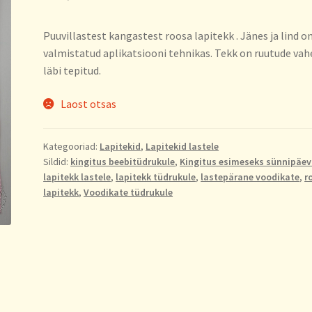
Puuvillastest kangastest roosa lapitekk . Jänes ja lind o
valmistatud aplikatsiooni tehnikas. Tekk on ruutude vah
läbi tepitud.
Laost otsas
Kategooriad:
Lapitekid
,
Lapitekid lastele
Sildid:
kingitus beebitüdrukule
,
Kingitus esimeseks sünnipäe
lapitekk lastele
,
lapitekk tüdrukule
,
lastepärane voodikate
,
r
lapitekk
,
Voodikate tüdrukule