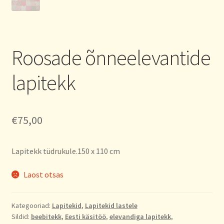
Roosade õnneelevantide
lapitekk
€
75,00
Lapitekk tüdrukule.150 x 110 cm
Laost otsas
Kategooriad:
Lapitekid
,
Lapitekid lastele
Sildid:
beebitekk
,
Eesti käsitöö
,
elevandiga lapitekk
,