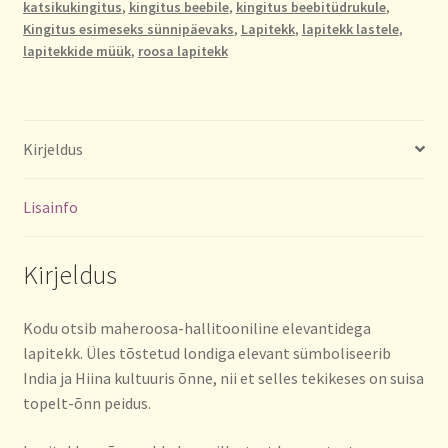
katsikukingitus
,
kingitus beebile
,
kingitus beebitüdrukule
,
Kingitus esimeseks sünnipäevaks
,
Lapitekk
,
lapitekk lastele
,
lapitekkide müük
,
roosa lapitekk
Kirjeldus
Lisainfo
Kirjeldus
Kodu otsib maheroosa-hallitooniline elevantidega
lapitekk. Üles tõstetud londiga elevant sümboliseerib
India ja Hiina kultuuris õnne, nii et selles tekikeses on suisa
topelt-õnn peidus.