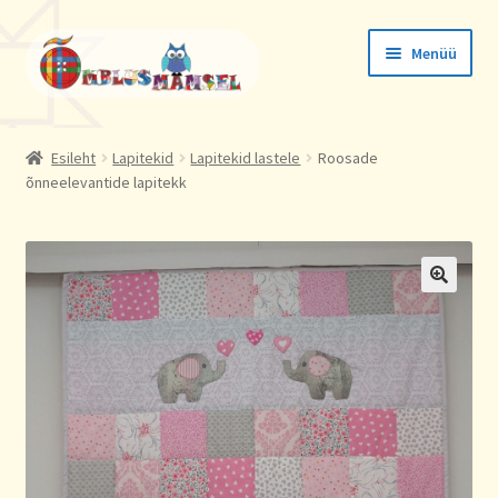
Liigu
Liigu
Menüü
navigeerimisele
sisu
juurde
Tellimused
Esileht
Lapitekid
Lapitekid lastele
Roosade
õnneelevantide lapitekk
Konto andmed
Aadressid
🔍