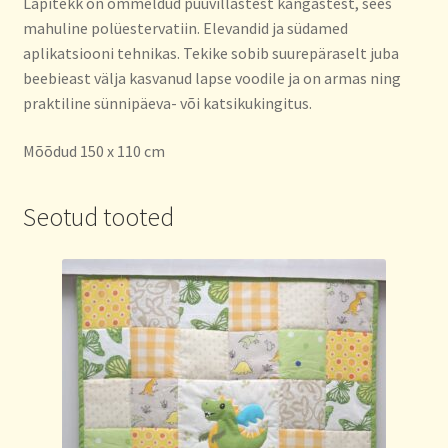
Lapitekk on õmmeldud puuvillastest kangastest, sees
mahuline polüestervatiin. Elevandid ja südamed
aplikatsiooni tehnikas. Tekike sobib suurepäraselt juba
beebieast välja kasvanud lapse voodile ja on armas ning
praktiline sünnipäeva- või katsikukingitus.
Mõõdud 150 x 110 cm
Seotud tooted